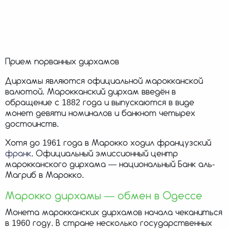
Прием порванных дирхамов
Дирхамы являются официальной марокканской
валютой. Марокканский дирхам введён в
обращение с 1882 года и выпускаются в виде
монет девяти номиналов и банкнот четырех
достоинств.
Хотя до 1961 года в Марокко ходил французский
франк
. Официальный эмиссионный центр
марокканского дирхама — национальный Банк аль-
Магриб в Марокко.
Марокко дирхамы — обмен в Одессе
Монета марокканских дирхамов начала чеканиться
в 1960 году. В стране несколько государственных