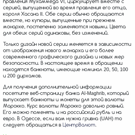
правления Мухаммеда VI, циркулирует вместе с
серией, выпущенной во время правления его отца,
короля Хасана II. Обе серии обычно обращаются
вместе, но купюры, выпущенные при прежнем
монархе, постепенно заменяются новыми. Цвета
для обеих серий одинаковы, без изменений.
Только дизайн новой серии меняется в зависимости
от изображения нового монарха и его более
современного графического дизайна и новых мер
безопасности. В настоящее время в обращении
находятся банкноты, имеющие номинал 20, 50, 100
и 200 дирхамов.
Для получения дополнительной информации
посетите веб-страницу банка Al-Maghrib, который
выпускает банкноты и монеты для этой валюты
Марокко. Курс валюты Марокко довольно ровный.
Его можно поменять и на российский рубль и на
евро. В Одессе, если вам нужна гривна (UAH) то
следует обращаться в
ЦентрВалют
.