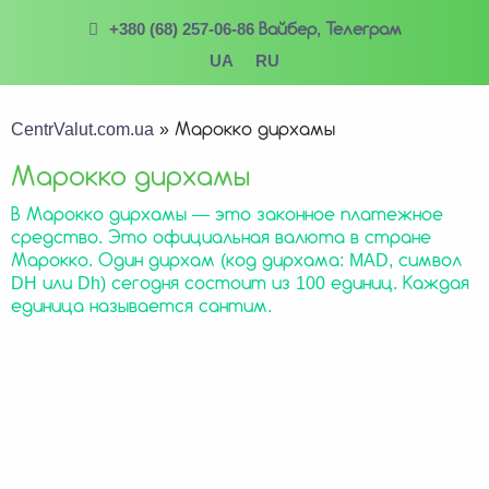
+380 (68) 257-06-86 Вайбер, Телеграм
UA
RU
CentrValut.com.ua
»
Марокко дирхамы
Марокко дирхамы
В Марокко дирхамы — это законное платежное
средство. Это официальная валюта в стране
Марокко. Один дирхам (код дирхама: MAD, символ
DH или Dh) сегодня состоит из 100 единиц. Каждая
единица называется сантим.