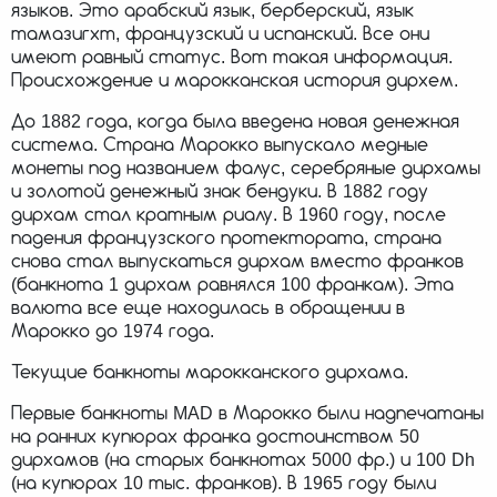
языков. Это арабский язык, берберский, язык
тамазигхт, французский и испанский. Все они
имеют равный статус. Вот такая информация.
Происхождение и марокканская история дирхем.
До 1882 года, когда была введена новая денежная
система. Страна Марокко выпускало медные
монеты под названием фалус, серебряные дирхамы
и золотой денежный знак бендуки. В 1882 году
дирхам стал кратным риалу. В 1960 году, после
падения французского протектората, страна
снова стал выпускаться дирхам вместо франков
(банкнота 1 дирхам равнялся 100 франкам). Эта
валюта все еще находилась в обращении в
Марокко до 1974 года.
Текущие банкноты марокканского дирхама.
Первые банкноты MAD в Марокко были надпечатаны
на ранних купюрах франка достоинством 50
дирхамов (на старых банкнотах 5000 фр.) и 100 Dh
(на купюрах 10 тыс. франков). В 1965 году были