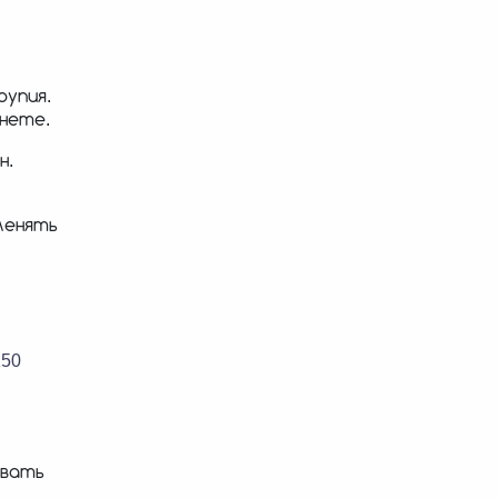
рупия.
рнете.
н.
менять
150
овать