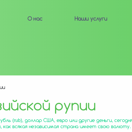
О нас
Наши услуги
ии
ийской рупии
бль (rub), доллар США, евро или другие деньги, сегодн
я, как всякая независимая страна имеет свою валюту.