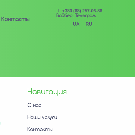
+380 (68) 257-06-86
Вайбер, Телеграм
Контакты
UA
RU
Навигация
О нас
Наши услуги
я
Контакты