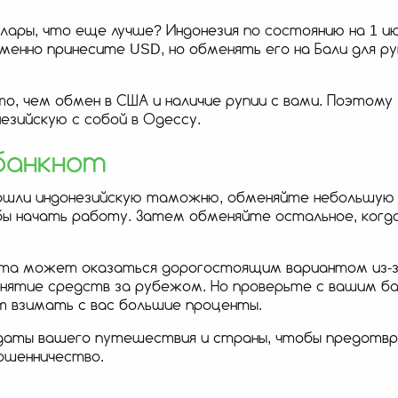
ллары, что еще лучше? Индонезия по состоянию на 1 и
менно принесите USD, но обменять его на Бали для ру
то, чем обмен в США и наличие рупии с вами. Поэтому
езийскую с собой в Одессу.
банкнот
 прошли индонезийскую таможню, обменяйте небольшую
бы начать работу. Затем обменяйте остальное, когд
мата может оказаться дорогостоящим вариантом из-
нятие средств за рубежом. Но проверьте с вашим б
т взимать с вас большие проценты.
даты вашего путешествия и страны, чтобы предотв
ошенничество.