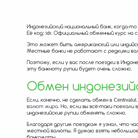
Индонезийский национальный банк, когда-т
Её код: idr. Официальный обменный курс на
Это может быть американский или индийски
Местные банки не работают с редкими вал
Поэтому, если у вас после поездки в Индон
эту банкноту рупии будет очень сложно.
Обмен индонезийс
Если, конечно, не сделать обмен в Centrval
валют мира
. Но, если вы всё-таки поехали
индонезийские рупии обменять сложно.
Благодаря другим поездкам я узнал, что 
местной валюты. Я думаю взять небольшое
банкоматы.