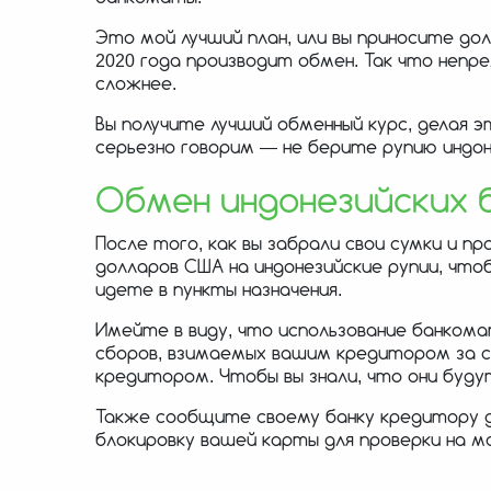
Это мой лучший план, или вы приносите до
2020 года производит обмен. Так что непре
сложнее.
Вы получите лучший обменный курс, делая э
серьезно говорим — не берите рупию индон
Обмен индонезийских 
После того, как вы забрали свои сумки и
долларов США на индонезийские рупии, что
идете в пункты назначения.
Имейте в виду, что использование банко
сборов, взимаемых вашим кредитором за с
кредитором. Чтобы вы знали, что они буду
Также сообщите своему банку кредитору 
блокировку вашей карты для проверки на м