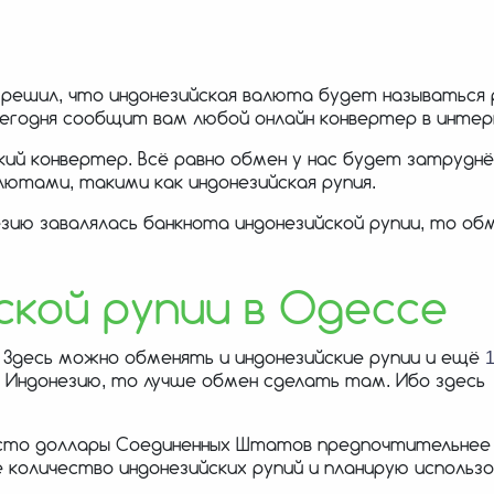
о решил, что индонезийская валюта будет называться 
 сегодня сообщит вам любой онлайн конвертер в инте
й конвертер. Всё равно обмен у нас будет затруднё
ютами, такими как индонезийская рупия.
езию завалялась банкнота индонезийской рупии, то об
кой рупии в Одессе
ut. Здесь можно обменять и индонезийские рупии и ещё
 в Индонезию, то лучше обмен сделать там. Ибо здесь
часто доллары Соединенных Штатов предпочтительнее
 количество индонезийских рупий и планирую использ