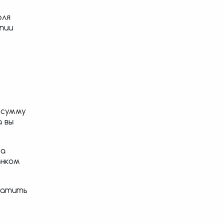
юля
пии
 сумму
а вы
за
анком
ратить